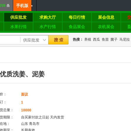
手机版
206
条
供应批发
求购大厅
每日行情
展会信息
水果行情
水产行情
食品展会
农机展会
热搜：
养殖
西瓜
鱼苗
菌子
马尼拉
优质洗姜、泥姜
价：
面议
订：
1
货总量：
10000
货期限：
自买家付款之日起
天内发货
在地：
山东 青岛市
效期至：
长期有效