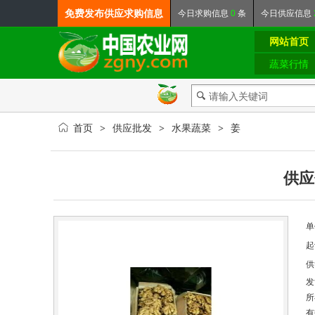
免费发布
供应求购信息
今日
求购信息
0
条
今日
供应信息
网站首页
蔬菜行情
首页
供应批发
水果蔬菜
姜
>
>
>
供应
单
起
供
发
所
有