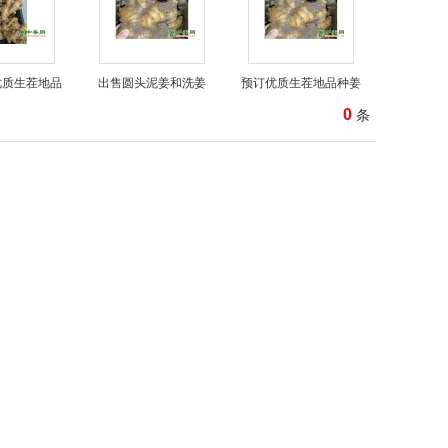
优质生茬地品
出售圆头泥姜和洗姜
预订优质生茬地品种姜
0
条