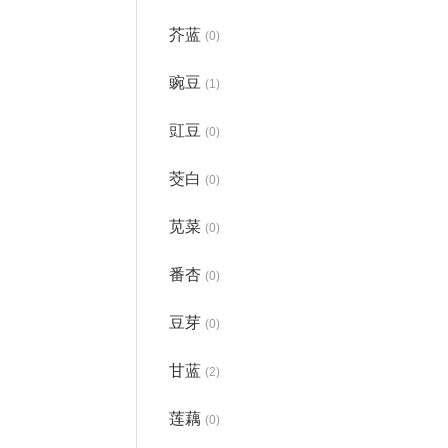
芥蓝
(0)
豌豆
(1)
豇豆
(0)
茭白
(0)
苋菜
(0)
番杏
(0)
豆芽
(0)
甘蓝
(2)
莲藕
(0)