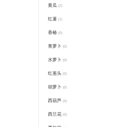
黄瓜
(2)
红薯
(1)
香椿
(0)
青萝卜
(0)
水萝卜
(0)
红葱头
(0)
胡萝卜
(0)
西葫芦
(4)
西兰花
(0)