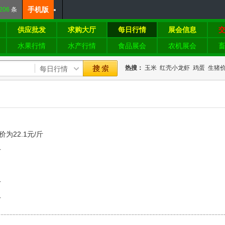
手机版
206
条
供应批发
求购大厅
每日行情
展会信息
水果行情
水产行情
食品展会
农机展会
热搜：
玉米
红壳小龙虾
鸡蛋
生猪
格
梭子蟹
2022
为22.1元/斤
斤
斤
斤