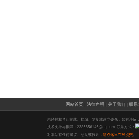
网站首页
|
法律声明
|
关于我们
|
联系
未经授权禁止转载、摘编、复制或建立镜像，如有违反
技术支持与报障：2385656146@qq.com 联系方式：
对本站有任何建议、意见或投诉，
请点这里在线提交
。