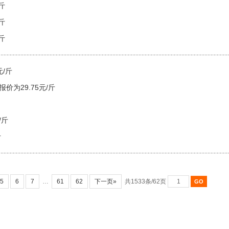
斤
斤
斤
元/斤
价为29.75元/斤
/斤
斤
5
6
7
…
61
62
下一页»
共1533条/62页