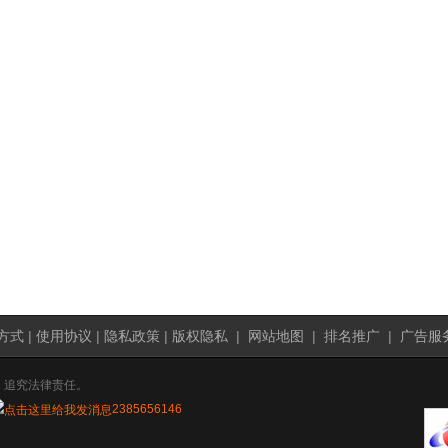
方式
|
使用协议
|
隐私政策
|
版权隐私
|
网站地图
|
排名推广
|
广告服
，追究法律责任。
2385656146