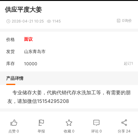
供应平度大姜
0询价
2026-04-21 10:25
1145
价格
面议
发货
山东青岛市
库存
10000
起订1
产品详情
专业储存大姜，代购代销代存水洗加工等，有需要的朋
友，请加微信15154295208
点赞
0
举报
收藏
0
评论
0
分享
24