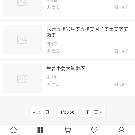
面议
0询价
永康五指岩生姜五指姜月子姜土姜老姜
嫩姜
周肖蓉
面议
0询价
生姜小姜大量供应
朱瑞华
面议
0询价
« 上一页
1
/6066
下一页 »