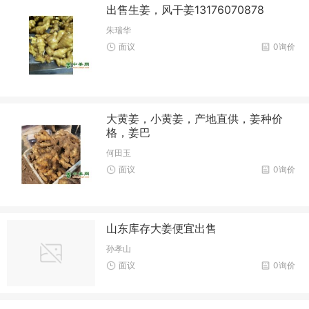
出售生姜，风干姜13176070878
朱瑞华
面议
0询价
大黄姜，小黄姜，产地直供，姜种价
格，姜巴
何田玉
面议
0询价
山东库存大姜便宜出售
孙孝山
面议
0询价