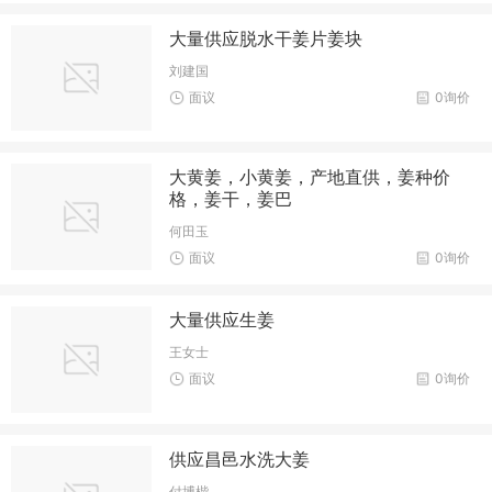
大量供应脱水干姜片姜块
刘建国
面议
0询价
大黄姜，小黄姜，产地直供，姜种价
格，姜干，姜巴
何田玉
面议
0询价
大量供应生姜
王女士
面议
0询价
供应昌邑水洗大姜
付博楷