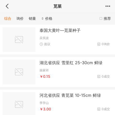
苋菜
综合
询价
销量
价格
推荐
泰国大黄叶—苋菜种子
吴筑波
面议
0询价
湖北省供应 雪里红 25-30cm 鲜绿
操家祥
￥0.15
0成交
河北省供应 青苋菜 10-15cm 鲜绿
李学山
￥3.00
0成交