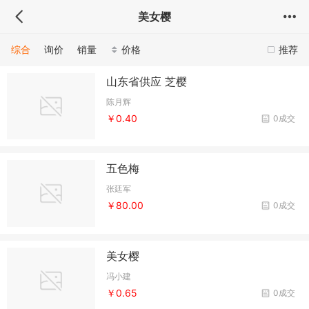
美女樱
综合
询价
销量
价格
推荐
山东省供应 芝樱
陈月辉
￥0.40
0成交
五色梅
张廷军
￥80.00
0成交
美女樱
冯小建
￥0.65
0成交