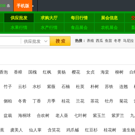
手机版
206
条
供应批发
求购大厅
每日行情
展会信息
水果行情
水产行情
食品展会
农机展会
热搜：
养殖
西瓜
鱼苗
冬枣
马尼拉
香泡
香樟
国槐
红枫
黄杨
樱花
女贞
海棠
柳树
白
竹子
云杉
水杉
紫薇
石楠
杜英
朴树
苏铁
连翘
侧柏
冬青
丁香
月季
桂花
兰花
茶花
牡丹
菊花
盆栽
海桐球
合欢树
老人葵
七叶树
紫玉兰
紫罗兰
九
蕉
虞美人
仙人掌
含笑花
鸡爪槭
红豆杉
桂花树
速生杨