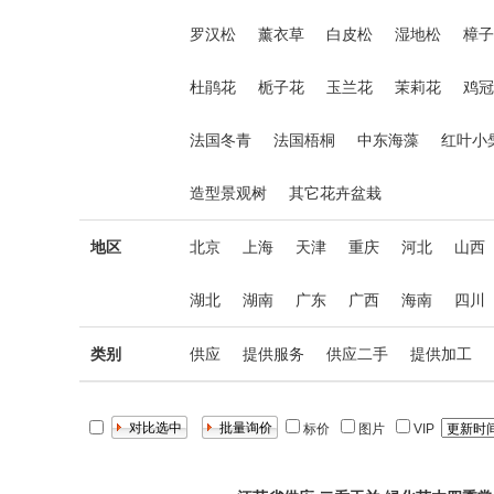
罗汉松
薰衣草
白皮松
湿地松
樟子
杜鹃花
栀子花
玉兰花
茉莉花
鸡冠
法国冬青
法国梧桐
中东海藻
红叶小
造型景观树
其它花卉盆栽
地区
北京
上海
天津
重庆
河北
山西
湖北
湖南
广东
广西
海南
四川
类别
供应
提供服务
供应二手
提供加工
标价
图片
VIP