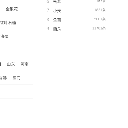
6
157条
松茸
金银花
7
1821条
小麦
8
5001条
鱼苗
红叶石楠
9
11781条
西瓜
利海藻
西
山东
河南
香港
澳门