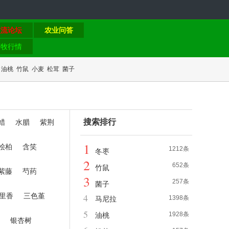
交流论坛
农业问答
畜牧行情
油桃
竹鼠
小麦
松茸
菌子
搜索排行
蜡
水腊
紫荆
1
桧柏
含笑
1212条
冬枣
2
652条
竹鼠
紫藤
芍药
3
257条
菌子
里香
三色堇
4
1398条
马尼拉
5
1928条
油桃
银杏树