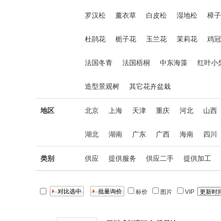
罗汉松
薰衣草
白皮松
湿地松
樟子
杜鹃花
栀子花
玉兰花
茉莉花
鸡冠
法国冬青
法国梧桐
中东海藻
红叶小
造型景观树
其它花卉盆栽
地区
北京
上海
天津
重庆
河北
山西
湖北
湖南
广东
广西
海南
四川
类别
供应
提供服务
供应二手
提供加工
标价
图片
VIP