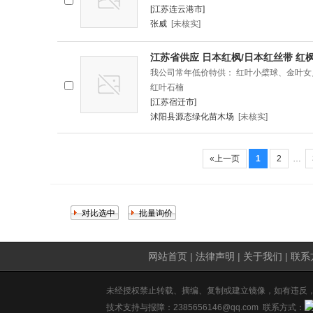
[江苏连云港市]
张威
[未核实]
江苏省供应 日本红枫/日本红丝带 红
我公司常年低价特供： 红叶小檗球、金叶
红叶石楠
[江苏宿迁市]
沭阳县源态绿化苗木场
[未核实]
«上一页
1
2
…
网站首页
|
法律声明
|
关于我们
|
联系
未经授权禁止转载、摘编、复制或建立镜像，如有违反
技术支持与报障：2385656146@qq.com 联系方式：