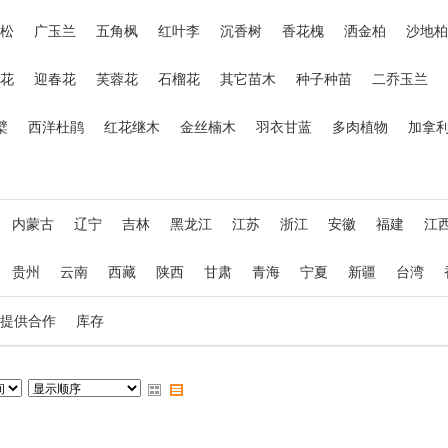
松
广玉兰
五角枫
红叶李
沉香树
香花槐
洒金柏
沙地柏
花
迎春花
芙蓉花
石榴花
其它苗木
种子种苗
二乔玉兰
檗
西洋杜鹃
红花继木
金丝楠木
羽衣甘蓝
多肉植物
加拿
内蒙古
辽宁
吉林
黑龙江
江苏
浙江
安徽
福建
江
贵州
云南
西藏
陕西
甘肃
青海
宁夏
新疆
台湾
提供合作
库存