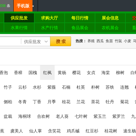
手机版
206
条
供应批发
求购大厅
每日行情
展会信息
水果行情
水产行情
食品展会
农机展会
热搜：
养殖
西瓜
鱼苗
竹鼠
小麦
香泡
香樟
国槐
红枫
黄杨
樱花
女贞
海棠
柳树
白
竹子
云杉
水杉
紫薇
石楠
杜英
朴树
苏铁
连翘
侧柏
冬青
丁香
月季
桂花
兰花
茶花
牡丹
菊花
盆栽
海桐球
合欢树
老人葵
七叶树
紫玉兰
紫罗兰
九
蕉
虞美人
仙人掌
含笑花
鸡爪槭
红豆杉
桂花树
速生杨