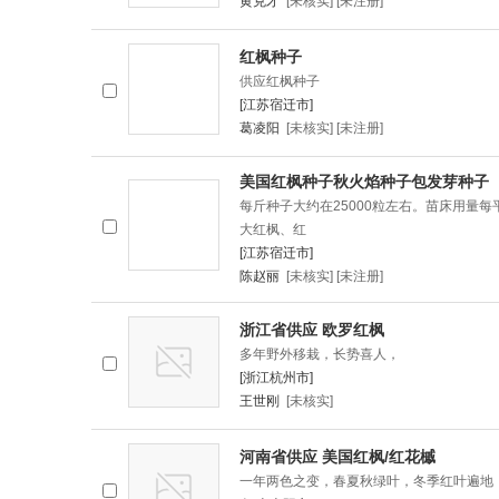
黄克才
[未核实] [未注册]
红枫种子
供应红枫种子
[江苏宿迁市]
葛凌阳
[未核实] [未注册]
美国红枫种子秋火焰种子包发芽种子
每斤种子大约在25000粒左右。苗床用量每
大红枫、红
[江苏宿迁市]
陈赵丽
[未核实] [未注册]
浙江省供应 欧罗红枫
多年野外移栽，长势喜人，
[浙江杭州市]
王世刚
[未核实]
河南省供应 美国红枫/红花槭
一年两色之变，春夏秋绿叶，冬季红叶遍地