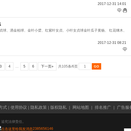
2017-12-31 14:01
枫
女贞球、洒金柏球、金叶小檗、红紫叶女贞、小叶女贞球金叶瓜子黄杨、 红花继木、
2017-12-31 08:21
3
4
…
5
6
下一页»
共105条/6页
方式
|
使用协议
|
隐私政策
|
版权隐私
|
网站地图
|
排名推广
|
广告服
，追究法律责任。
2385656146