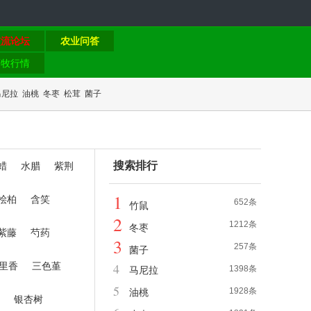
交流论坛
农业问答
畜牧行情
马尼拉
油桃
冬枣
松茸
菌子
搜索排行
蜡
水腊
紫荆
1
桧柏
含笑
652条
竹鼠
2
1212条
冬枣
紫藤
芍药
3
257条
菌子
里香
三色堇
4
1398条
马尼拉
5
1928条
油桃
银杏树