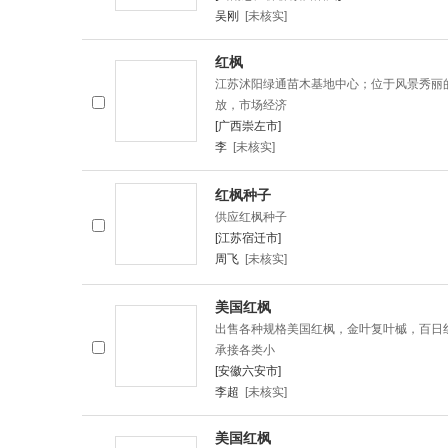
吴刚
[未核实]
红枫
江苏沭阳绿通苗木基地中心；位于风景秀丽的
放，市场经济
[广西崇左市]
李
[未核实]
红枫种子
供应红枫种子
[江苏宿迁市]
周飞
[未核实]
美国红枫
出售各种规格美国红枫，金叶复叶槭，百日
承接各类小
[安徽六安市]
李超
[未核实]
美国红枫