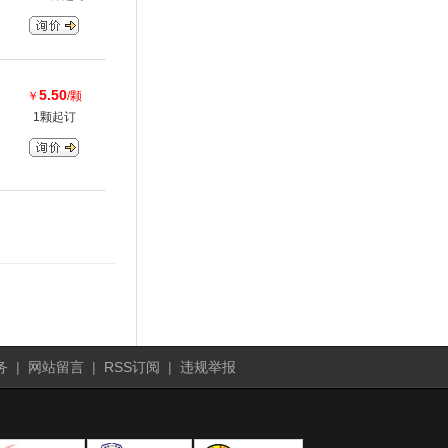
5.50
￥
/颗
1颗起订
务
|
网站留言
|
RSS订阅
|
违规举报