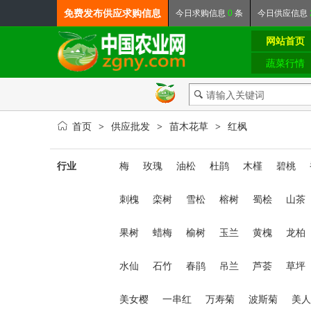
免费发布
供应求购信息
今日
求购信息
0
条
今日
供应信息
网站首页
蔬菜行情
首页
供应批发
苗木花草
红枫
>
>
>
行业
梅
玫瑰
油松
杜鹃
木槿
碧桃
刺槐
栾树
雪松
榕树
蜀桧
山茶
果树
蜡梅
榆树
玉兰
黄槐
龙柏
水仙
石竹
春鹃
吊兰
芦荟
草坪
美女樱
一串红
万寿菊
波斯菊
美人