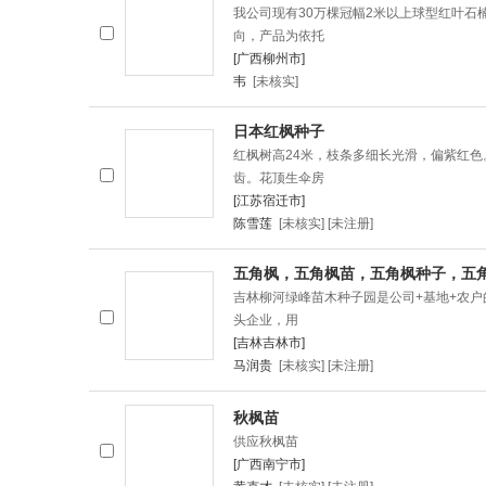
我公司现有30万棵冠幅2米以上球型红叶石
向，产品为依托
[广西柳州市]
韦
[未核实]
日本红枫种子
红枫树高24米，枝条多细长光滑，偏紫红色
齿。花顶生伞房
[江苏宿迁市]
陈雪莲
[未核实] [未注册]
五角枫，五角枫苗，五角枫种子，五
吉林柳河绿峰苗木种子园是公司+基地+农
头企业，用
[吉林吉林市]
马润贵
[未核实] [未注册]
秋枫苗
供应秋枫苗
[广西南宁市]