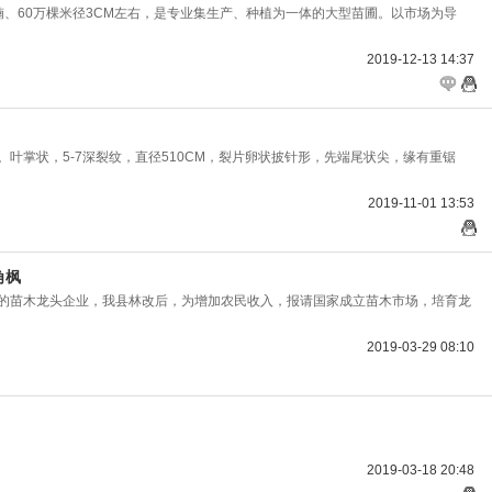
楠、60万棵米径3CM左右，是专业集生产、种植为一体的大型苗圃。以市场为导
2019-12-13 14:37
。叶掌状，5-7深裂纹，直径510CM，裂片卵状披针形，先端尾状尖，缘有重锯
2019-11-01 13:53
角枫
户的苗木龙头企业，我县林改后，为增加农民收入，报请国家成立苗木市场，培育龙
2019-03-29 08:10
2019-03-18 20:48