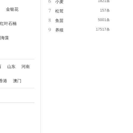
6
1821条
小麦
金银花
7
157条
松茸
8
5001条
鱼苗
红叶石楠
9
17517条
养殖
利海藻
西
山东
河南
香港
澳门