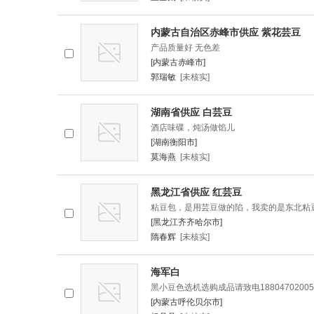
内蒙古自治区赤峰市供应 紫花芸豆
产品质量好 无色差
[内蒙古赤峰市]
郭瑞敏
[未核实]
湖南省供应 白芸豆
酒店味碟，炖汤做馅儿
[湖南衡阳市]
莫海燕
[未核实]
黑龙江省供应 红芸豆
粘豆包，是用芸豆做的陷，我卖的是东北粘
[黑龙江齐齐哈尔市]
隋春辉
[未核实]
海军白
黑小豆色选机选购成品请致电18804702005
[内蒙古呼伦贝尔市]