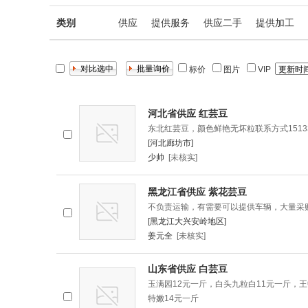
类别
供应
提供服务
供应二手
提供加工
标价
图片
VIP
河北省供应 红芸豆
东北红芸豆，颜色鲜艳无坏粒联系方式151336
[河北廊坊市]
少帅
[未核实]
黑龙江省供应 紫花芸豆
不负责运输，有需要可以提供车辆，大量采
[黑龙江大兴安岭地区]
姜元全
[未核实]
山东省供应 白芸豆
玉满园12元一斤，白头九粒白11元一斤，王
特嫩14元一斤