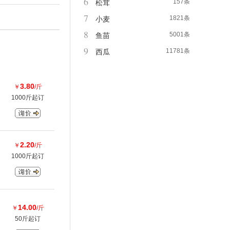
6
157条
松茸
7
1821条
小麦
8
5001条
鱼苗
9
11781条
西瓜
3.80
￥
/斤
1000斤起订
2.20
￥
/斤
1000斤起订
14.00
￥
/斤
50斤起订