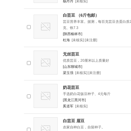
杨丹丹
[未核实]
白芸豆 （6斤包邮）
芸豆营养丰富。据测，每百克芸豆含蛋白质23.
克、铁7.3
[陕西榆林市]
杜海
[未核实] [未注册]
无丝芸豆
优质芸豆，20厘米以上质量好
[山东聊城市]
梁玉强
[未核实] [未注册]
奶花芸豆
手选奶白花饭豆种子、4元每斤
[黑龙江黑河市]
奚道军
[未核实]
白芸豆 眉豆
农家自种白豆，自留种子。