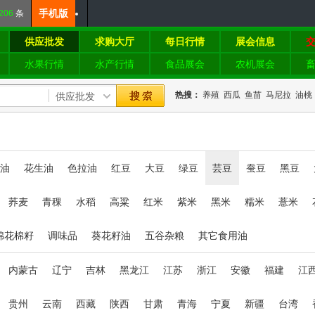
手机版
206
条
供应批发
求购大厅
每日行情
展会信息
水果行情
水产行情
食品展会
农机展会
热搜：
养殖
西瓜
鱼苗
马尼拉
油桃
油
花生油
色拉油
红豆
大豆
绿豆
芸豆
蚕豆
黑豆
荞麦
青稞
水稻
高粱
红米
紫米
黑米
糯米
薏米
棉花棉籽
调味品
葵花籽油
五谷杂粮
其它食用油
内蒙古
辽宁
吉林
黑龙江
江苏
浙江
安徽
福建
江
贵州
云南
西藏
陕西
甘肃
青海
宁夏
新疆
台湾