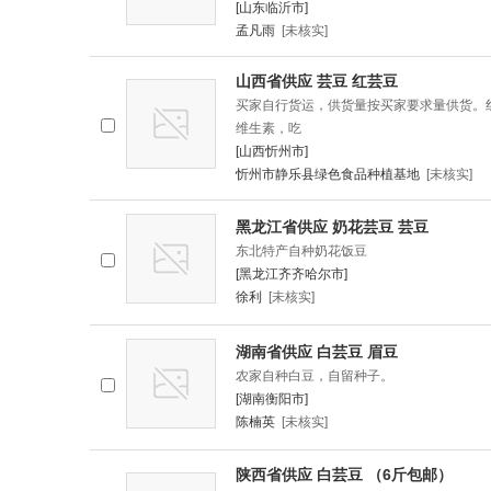
[山东临沂市]
孟凡雨
[未核实]
山西省供应 芸豆 红芸豆
买家自行货运，供货量按买家要求量供货。
维生素，吃
[山西忻州市]
忻州市静乐县绿色食品种植基地
[未核实]
黑龙江省供应 奶花芸豆 芸豆
东北特产自种奶花饭豆
[黑龙江齐齐哈尔市]
徐利
[未核实]
湖南省供应 白芸豆 眉豆
农家自种白豆，自留种子。
[湖南衡阳市]
陈楠英
[未核实]
陕西省供应 白芸豆 （6斤包邮）