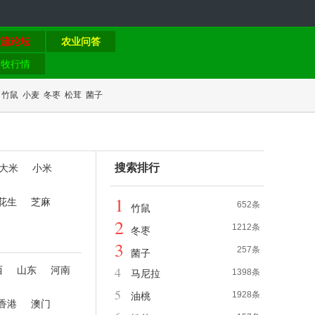
交流论坛
农业问答
畜牧行情
竹鼠
小麦
冬枣
松茸
菌子
搜索排行
大米
小米
1
花生
芝麻
652条
竹鼠
2
1212条
冬枣
3
257条
菌子
4
西
山东
河南
1398条
马尼拉
5
1928条
油桃
香港
澳门