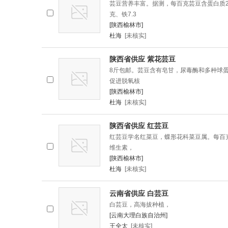
芸豆营养丰富。据测，每百克芸豆含蛋白质23.
克、铁7.3
[陕西榆林市]
杜海
[未核实]
陕西省供应 紫花芸豆
8斤包邮。芸豆含有皂甘，尿毒酶和多种球
促进脱氧核
[陕西榆林市]
杜海
[未核实]
陕西省供应 红芸豆
红芸豆学名红菜豆，蝶形花科菜豆属。每百克红芸
维生素，
[陕西榆林市]
杜海
[未核实]
云南省供应 白芸豆
白芸豆，高海拔种植，
[云南大理白族自治州]
王全太
[未核实]