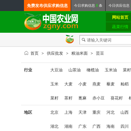
免费发布
供应求购信息
今日
求购信息
0
条
今日
供应信息
网站首页
蔬菜行情
首页
供应批发
粮油米面
芸豆
>
>
>
行业
大豆油
山茶油
橄榄油
玉米油
菜籽
玉米
大麦
小麦
燕麦
藜麦
籼稻
菜籽
茶籽
蓖麻
赤小豆
葵花籽
地区
北京
上海
天津
重庆
河北
山西
湖北
湖南
广东
广西
海南
四川