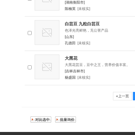
[湖南衡阳市]
陈楠英
[未核实]
白芸豆 九粒白芸豆
色泽光亮鲜艳，无公害产品
[山东]
孔德田
[未核实]
大黑花
大黑花芸豆，豆中之王，营养价值丰富。
[吉林吉林市]
杨盛国
[未核实]
«上一页