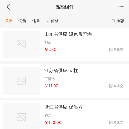
温室组件
综合
询价
销量
价格
推荐
山东省供应 绿色吊菜绳
刘菊
￥7.50
0成交
江苏省供应 立柱
王新艳
￥11.00
0成交
浙江省供应 保温被
施丹丹
￥120.00
0成交