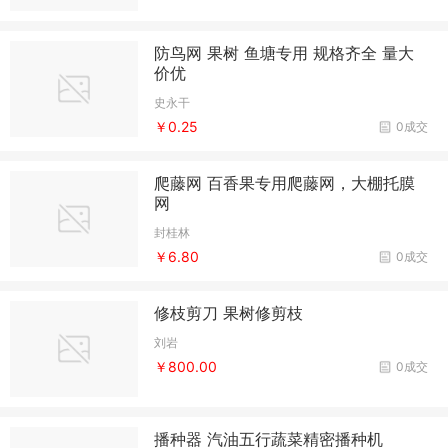
防鸟网 果树 鱼塘专用 规格齐全 量大
价优
史永干
￥0.25
0成交
爬藤网 百香果专用爬藤网，大棚托膜
网
封桂林
￥6.80
0成交
修枝剪刀 果树修剪枝
刘岩
￥800.00
0成交
播种器 汽油五行蔬菜精密播种机