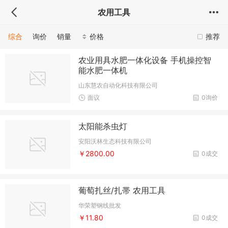
农用工具
综合
询价
销量
价格
推荐
农业用具水肥一体化设备 手机操控智
能水肥一体机
山东慧农自动化科技有限公司
面议
0询价
太阳能杀虫灯
安阳沃林生态科技有限公司
￥2800.00
0成交
葡萄扎丝/扎帯 农用工具
华荣塑钢线批发
￥11.80
0成交