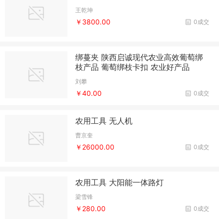
王乾坤
￥3800.00
0成交
绑蔓夹 陕西启诚现代农业高效葡萄绑
枝产品 葡萄绑枝卡扣 农业好产品
刘攀
￥40.00
0成交
农用工具 无人机
曹京奎
￥26000.00
0成交
农用工具 大阳能一体路灯
梁雪锋
￥280.00
0成交