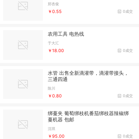
郑杏俊
￥0.55
0成交
农用工具 电热线
于大汇
￥18.00
0成交
水管 出售全新滴灌带，滴灌带接头，
三通四通
陈川
￥0.80
0成交
绑蔓夹 葡萄绑枝机番茄绑枝器辣椒绑
蔓机器 包邮
沈琪
￥95.00
0成交