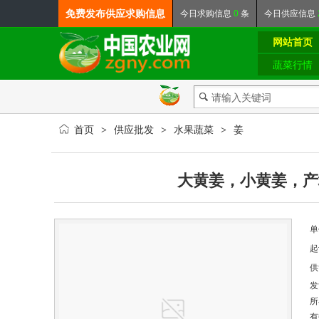
免费发布
供应求购信息
今日
求购信息
0
条
今日
供应信息
网站首页
蔬菜行情
首页
供应批发
水果蔬菜
姜
>
>
>
大黄姜，小黄姜，产
单
起
供
发
所
有