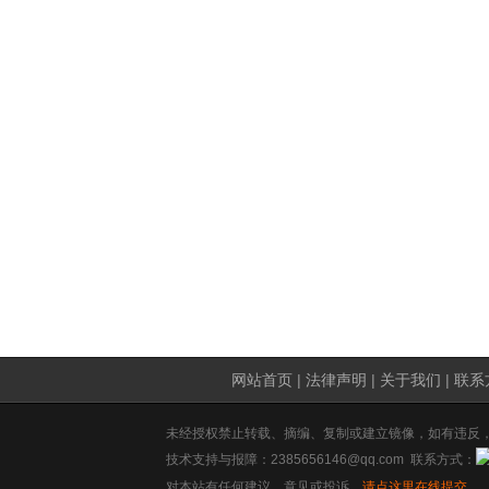
网站首页
|
法律声明
|
关于我们
|
联系
未经授权禁止转载、摘编、复制或建立镜像，如有违反
技术支持与报障：2385656146@qq.com 联系方式：
对本站有任何建议、意见或投诉，
请点这里在线提交
。