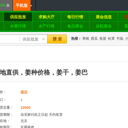
手机版
206
条
供应批发
求购大厅
每日行情
展会信息
水果行情
水产行情
食品展会
农机展会
热搜：
养殖
西瓜
鱼苗
松茸
竹鼠
地直供，姜种价格，姜干，姜巴
价：
面议
订：
1
货总量：
10000
货期限：
自买家付款之日起
天内发货
在地：
北京
效期至：
长期有效