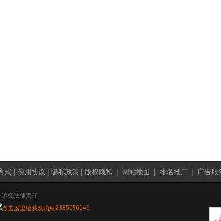
方式
|
使用协议
|
隐私政策
|
版权隐私
|
网站地图
|
排名推广
|
广告服
，追究法律责任。
2385656146