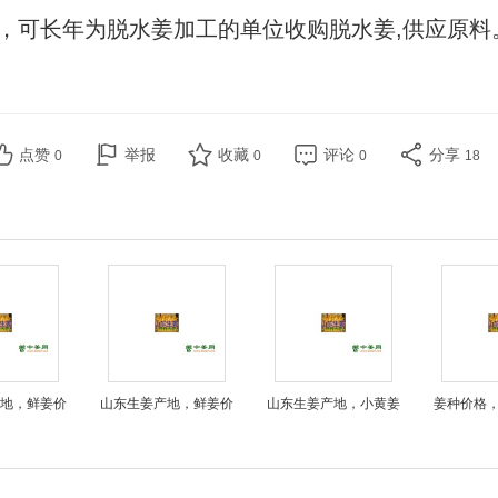
，可长年为脱水姜加工的单位收购脱水姜,供应原料。
点赞
举报
收藏
评论
分享
0
0
0
18
地，鲜姜价
山东生姜产地，鲜姜价
山东生姜产地，小黄姜
姜种价格