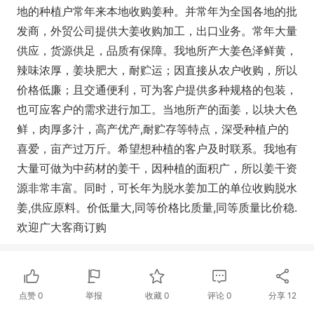
地的种植户常年来本地收购姜种。并常年为全国各地的批
发商，外贸公司提供大姜收购加工，出口业务。常年大量
供应，货源供足，品质有保障。我地所产大姜色泽鲜黄，
辣味浓厚，姜块肥大，耐贮运；因直接从农户收购，所以
价格低廉；且交通便利，可为客户提供多种规格的包装，
也可应客户的需求进行加工。当地所产的面姜，以块大色
鲜，肉厚多汁，高产优产,耐贮存等特点，深受种植户的
喜爱，亩产过万斤。希望想种植的客户及时联系。我地有
大量可做为中药材的姜干，因种植的面积广，所以姜干资
源非常丰富。同时，可长年为脱水姜加工的单位收购脱水
姜,供应原料。价低量大,同等价格比质量,同等质量比价稳.
欢迎广大客商订购
点赞
0
举报
收藏
0
评论
0
分享
12