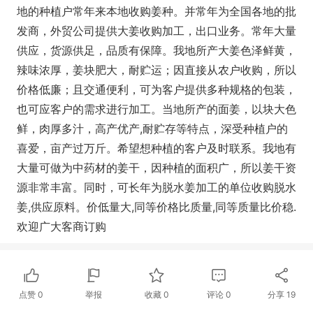
地的种植户常年来本地收购姜种。并常年为全国各地的批
发商，外贸公司提供大姜收购加工，出口业务。常年大量
供应，货源供足，品质有保障。我地所产大姜色泽鲜黄，
辣味浓厚，姜块肥大，耐贮运；因直接从农户收购，所以
价格低廉；且交通便利，可为客户提供多种规格的包装，
也可应客户的需求进行加工。当地所产的面姜，以块大色
鲜，肉厚多汁，高产优产,耐贮存等特点，深受种植户的
喜爱，亩产过万斤。希望想种植的客户及时联系。我地有
大量可做为中药材的姜干，因种植的面积广，所以姜干资
源非常丰富。同时，可长年为脱水姜加工的单位收购脱水
姜,供应原料。价低量大,同等价格比质量,同等质量比价稳.
欢迎广大客商订购
点赞
0
举报
收藏
0
评论
0
分享
19