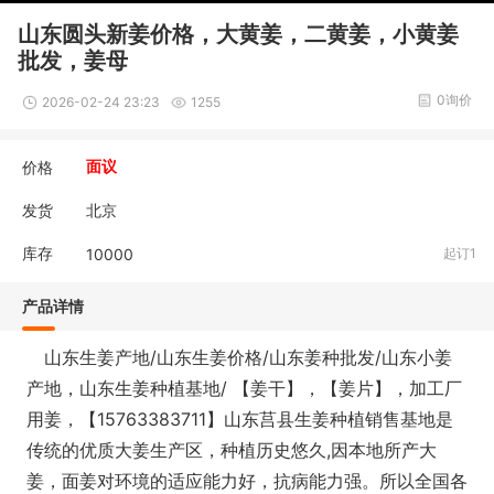
山东圆头新姜价格，大黄姜，二黄姜，小黄姜
批发，姜母
0询价
2026-02-24 23:23
1255
价格
面议
发货
北京
库存
10000
起订1
产品详情
山东生姜产地/山东生姜价格/山东姜种批发/山东小姜
产地，山东生姜种植基地/ 【姜干】，【姜片】，加工厂
用姜，【15763383711】山东莒县生姜种植销售基地是
传统的优质大姜生产区，种植历史悠久,因本地所产大
姜，面姜对环境的适应能力好，抗病能力强。所以全国各