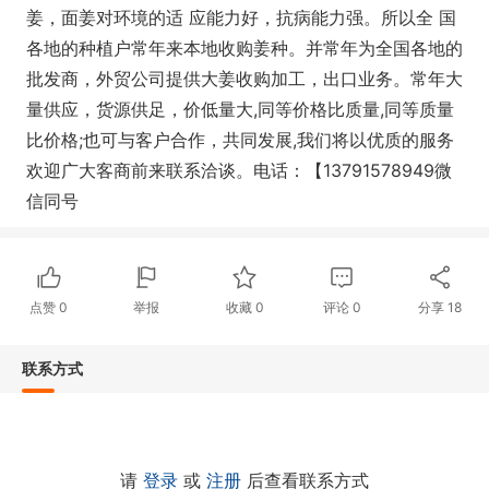
姜，面姜对环境的适 应能力好，抗病能力强。所以全 国
各地的种植户常年来本地收购姜种。并常年为全国各地的
批发商，外贸公司提供大姜收购加工，出口业务。常年大
量供应，货源供足，价低量大,同等价格比质量,同等质量
比价格;也可与客户合作，共同发展,我们将以优质的服务
欢迎广大客商前来联系洽谈。电话：【13791578949微
信同号
点赞
0
举报
收藏
0
评论
0
分享
18
联系方式
请
登录
或
注册
后查看联系方式