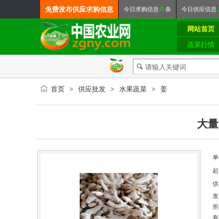
免费发布
供应求购信息
今日
求购信息
0
条
今日
供应信息
网站首页
蔬菜行情
首页
供应批发
水果蔬菜
姜
>
>
>
大量
单
起
供
发
所
有