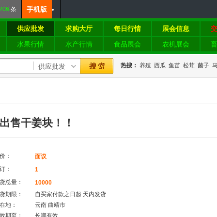
手机版
206
条
供应批发
求购大厅
每日行情
展会信息
水果行情
水产行情
食品展会
农机展会
热搜：
养殖
西瓜
鱼苗
松茸
菌子
出售干姜块！！
价：
面议
订：
1
货总量：
10000
货期限：
自买家付款之日起
天内发货
在地：
云南 曲靖市
效期至：
长期有效