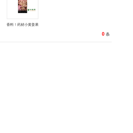
香料！药材小黄姜果
0
条