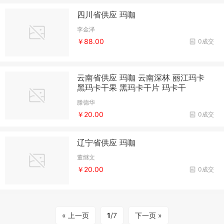
四川省供应 玛咖
李金泽
￥88.00
0成交
云南省供应 玛咖 云南深林 丽江玛卡
黑玛卡干果 黑玛卡干片 玛卡干
滕德华
￥20.00
0成交
辽宁省供应 玛咖
董继文
￥20.00
0成交
« 上一页
1
/7
下一页 »