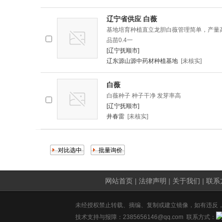
辽宁省供应 白薇
基地培育种植直立龙胆白薇管理简单，产量
品苗0.4一
[辽宁抚顺市]
辽东源山源中药材种植基地
[未核实]
白薇
白薇种子 种子干净 发芽率高
[辽宁抚顺市]
井春雷
[未核实]
网站首页
|
法律声明
|
关于我们
|
联系
未经授权禁止转载、摘编、复制或建立镜像，如有违反
技术支持与报障：2385656146@qq.com 联系方式：