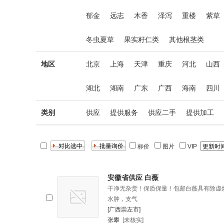
郁金
远志
木香
泽泻
重楼
紫草
冬虫夏草
果实籽仁类
其他根茎类
地区
北京
上海
天津
重庆
河北
山西
湖北
湖南
广东
广西
海南
四川
类别
供应
提供服务
供应二手
提供加工
标价
图片
VIP
安徽省供应 白薇
干净无杂货！保质保量！包邮白薇具有除虚
水肿，支气
[广西崇左市]
张攀
[未核实]