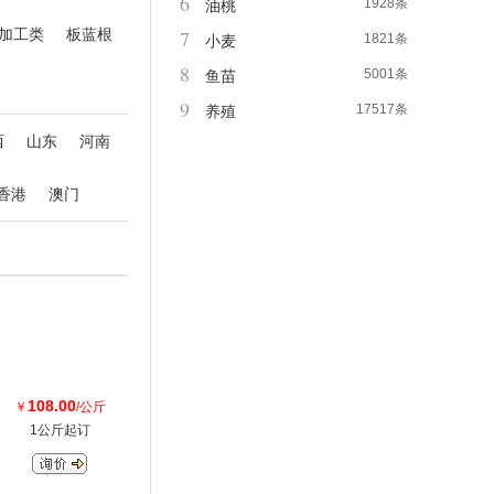
6
1928条
油桃
加工类
板蓝根
7
1821条
小麦
8
5001条
鱼苗
9
17517条
养殖
西
山东
河南
香港
澳门
108.00
￥
/公斤
1公斤起订