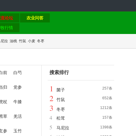
交流论坛
农业问答
畜牧行情
马尼拉
油桃
竹鼠
小麦
冬枣
搜索排行
白前
白芍
1
当归
党参
257条
菌子
2
652条
竹鼠
虎杖
牛膝
3
1212条
冬枣
茜草
羌活
4
157条
松茸
5
1398条
马尼拉
玄参
玉竹