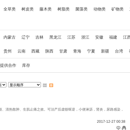
全草类
树皮类
藤木类
树脂类
菌藻类
动物类
矿物类
内蒙古
辽宁
吉林
黑龙江
江苏
浙江
安徽
福建
江
贵州
云南
西藏
陕西
甘肃
青海
宁夏
新疆
台湾
提供合作
库存
烦、清热散肿、生肌止痛之效。可治产后虚烦呕逆，小便淋沥，肾炎，尿路感染，
2017-12-27 00:38