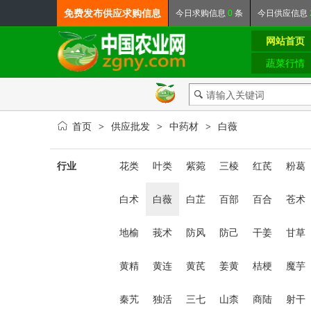
免费发布
供应求购信息
今日
求购信息
0
条
今日
供应信息
网站首页
蔬菜行情
首页
供应批发
中药材
白薇
>
>
>
行业
花类
叶类
紫菀
三棱
红芪
粉葛
白术
白薇
白芷
百部
百合
苍术
地榆
莪术
防风
防己
干姜
甘草
黄精
黄连
黄芪
姜黄
桔梗
魔芋
秦艽
独活
三七
山柰
商陆
射干