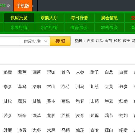
手机版
206
条
供应批发
求购大厅
每日行情
展会信息
水果行情
水产行情
食品展会
农机展会
热搜：
养殖
西瓜
鱼苗
松茸
菌子
狼毒
藜芦
漏芦
玛咖
首乌
人参
附子
白及
白蔹
拳参
草乌
柴胡
常山
赤芍
川乌
川芎
大黄
丹参
甘松
菝葜
甘遂
藁本
葛根
狗脊
山药
半夏
红参
苦参
细辛
缬草
龙胆
芦根
麦冬
知母
藕节
前胡
升麻
地黄
天冬
天麻
乌药
仙茅
香附
薤白
续断