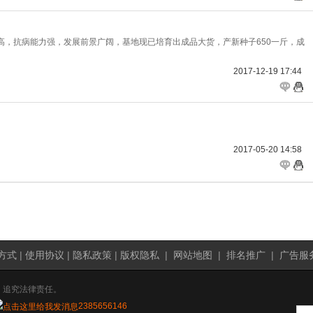
高，抗病能力强，发展前景广阔，基地现已培育出成品大货，产新种子650一斤，成
2017-12-19 17:44
2017-05-20 14:58
方式
|
使用协议
|
隐私政策
|
版权隐私
|
网站地图
|
排名推广
|
广告服
，追究法律责任。
2385656146