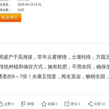
后更新：
2026-05-13 12:31
览次数：
1192
，因盛产于高海拔，常年云雾缭绕，土壤特殊，方圆
传统种植和储存方式，施有机肥，不用农药，确保
普通姜的5～7倍！永康五指姜，闻名遐迩，畅销全国
点赞
举报
收藏
评论
分享
0
0
0
15