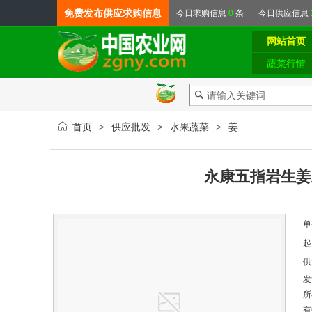
免费发布
供应求购信息
今日
求购信息
0
条
今日
供应信息
网站首页
蔬菜行情
首页
供应批发
水果蔬菜
姜
>
>
>
永康五指岩生姜
单
起
供
发
所
有