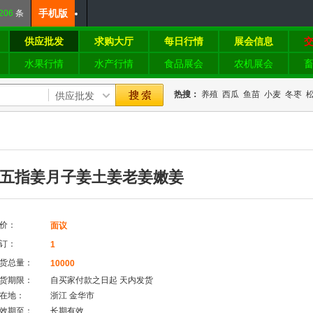
手机版
206
条
供应批发
求购大厅
每日行情
展会信息
水果行情
水产行情
食品展会
农机展会
热搜：
养殖
西瓜
鱼苗
小麦
冬枣
五指姜月子姜土姜老姜嫩姜
价：
面议
订：
1
货总量：
10000
货期限：
自买家付款之日起
天内发货
在地：
浙江 金华市
效期至：
长期有效