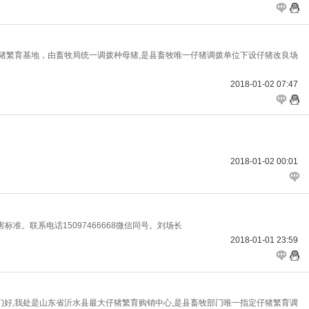
良种仔猪繁育基地，由畜牧局统一调拨种母猪,是县畜牧唯一仔猪调拨单位下设仔猪改良场
2018-01-02 07:47
2018-01-02 00:01
准。联系电话15097466668微信同号。刘场长
2018-01-01 23:59
猪户你们好,我处是山东省沂水县最大仔猪繁育购销中心,是县畜牧部门唯一指定仔猪繁育调