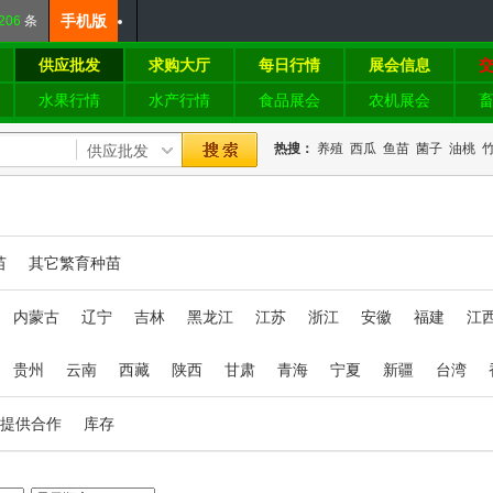
手机版
206
条
供应批发
求购大厅
每日行情
展会信息
水果行情
水产行情
食品展会
农机展会
热搜：
养殖
西瓜
鱼苗
菌子
油桃
苗
其它繁育种苗
内蒙古
辽宁
吉林
黑龙江
江苏
浙江
安徽
福建
江
贵州
云南
西藏
陕西
甘肃
青海
宁夏
新疆
台湾
提供合作
库存