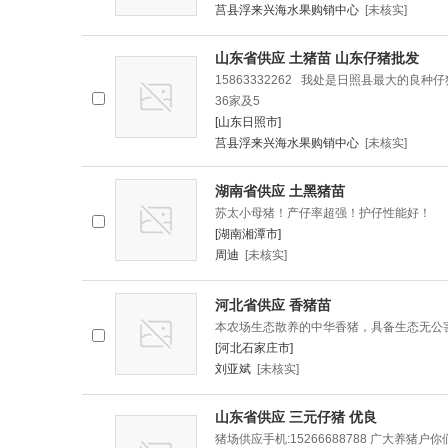
莒县浮来兴海水果购销中心
[未核实]
山东省供应 土猪苗 山东仔猪批发
15863332262 我处是日照县最大的
36家及5
[山东日照市]
莒县浮来兴海水果购销中心
[未核实]
湖南省供应 土黑猪苗
苏太小母猪！产仔率超强！护仔性能好！
[湖南湘潭市]
周迪
[未核实]
河北省供应 香猪苗
本农场生态散养的中华香猪，具备生态无公害标
[河北石家庄市]
刘亚斌
[未核实]
山东省供应 三元仔猪 优良
猪场供应手机:15266688788 广大养