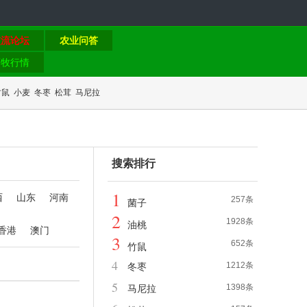
交流论坛
农业问答
畜牧行情
竹鼠
小麦
冬枣
松茸
马尼拉
搜索排行
1
西
山东
河南
257条
菌子
2
1928条
油桃
香港
澳门
3
652条
竹鼠
4
1212条
冬枣
5
1398条
马尼拉