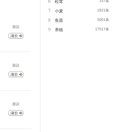
6
157条
松茸
7
1821条
小麦
8
5001条
鱼苗
面议
9
17517条
养殖
面议
面议