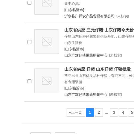
拨中心,现
[山东临沂市]
沂水县广祥农产品贸易有限公司
[未核实]
山东省供应 三元仔猪 山东仔猪今天
仔猪山东良种仔猪繁育供应基地，山东仔猪
山东生猪价
[山东临沂市]
山东广辉仔猪果蔬购销中心
[未核实]
山东省供应 仔猪 山东仔猪 仔猪批发
常年出售山东优良品种仔猪，有纯三元，长
有专用装猪
[山东临沂市]
山东广辉仔猪果蔬购销中心
[未核实]
«上一页
1
2
…
3
4
5