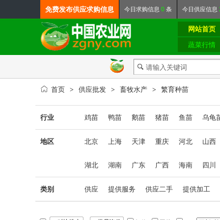
免费发布
供应求购信息
今日
求购信息
0
条
今日
供应信息
网站首页
蔬菜行情
首页
供应批发
畜牧水产
繁育种苗
>
>
>
行业
鸡苗
鸭苗
鹅苗
猪苗
鱼苗
乌龟
地区
北京
上海
天津
重庆
河北
山西
湖北
湖南
广东
广西
海南
四川
类别
供应
提供服务
供应二手
提供加工