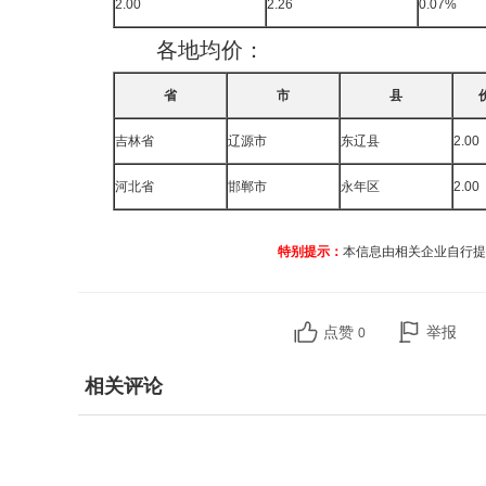
2.00
2.26
0.07%
各地均价：
省
市
县
吉林省
辽源市
东辽县
2.00
河北省
邯郸市
永年区
2.00
特别提示：
本信息由相关企业自行提
点赞
举报
0
相关评论