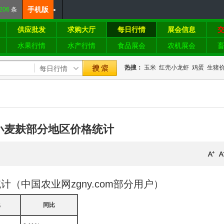
手机版
206
条
供应批发
求购大厅
每日行情
展会信息
水果行情
水产行情
食品展会
农机展会
热搜：
玉米
红壳小龙虾
鸡蛋
生猪
格
梭子蟹
2022
.26.小麦麸部分地区价格统计
格统计（中国农业网zgny.com部分用户）
比
同比