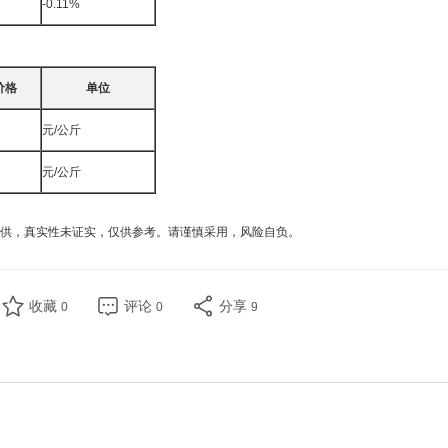
-0.11%
价格
单位
元/公斤
元/公斤
供，真实性未证实，仅供参考。请谨慎采用，风险自负。
收藏
评论
分享
0
0
9