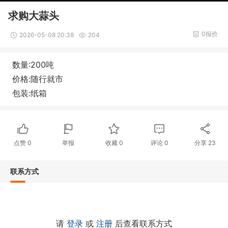
求购大蒜头
0报价
2026-05-08 20:38
204
数量:200吨
价格:随行就市
包装:纸箱
点赞
0
举报
收藏
0
评论
0
分享
23
联系方式
请
登录
或
注册
后查看联系方式